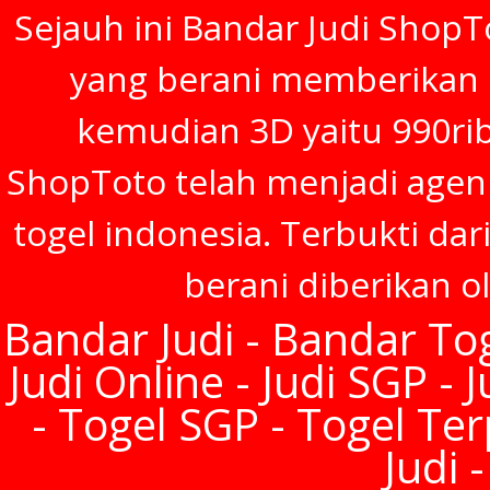
Sejauh ini Bandar Judi ShopT
yang berani memberikan h
kemudian 3D yaitu 990rib
ShopToto telah menjadi agen
togel indonesia. Terbukti dar
berani diberikan o
Bandar Judi - Bandar Tog
Judi Online - Judi SGP - 
- Togel SGP - Togel Te
Judi 