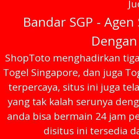
Ju
Bandar SGP - Agen 
Dengan 
ShopToto menghadirkan tiga 
Togel Singapore, dan juga To
terpercaya, situs ini juga t
yang tak kalah serunya deng
anda bisa bermain 24 jam p
disitus ini tersedia 