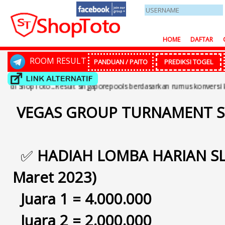
HOME
DAFTAR
ROOM RESULT
PANDUAN / PAITO
PREDIKSI TOGEL
ShopToto...Result singaporepools berdasarkan rumus konversi lama.
VEGAS GROUP TURNAMENT SLO
✅
HADIAH LOMBA HARIAN S
Maret 2023)
Juara 1 =
4.000.000
Juara 2 =
2.000.000