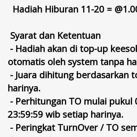
Hadiah Hiburan 11-20 =
@1.0
Syarat dan Ketentuan
- Hadiah akan di top-up keeso
otomatis oleh system tanpa ha
- Juara dihitung berdasarkan 
harinya.
- Perhitungan TO mulai pukul 
23:59:59 wib setiap harinya.
- Peringkat TurnOver / TO seme