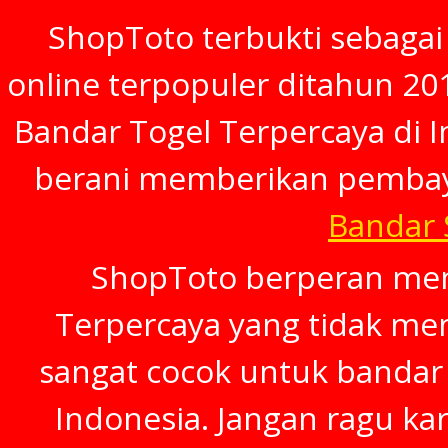
ShopToto terbukti sebagai
online terpopuler ditahun 20
Bandar Togel Terpercaya di In
berani memberikan pembay
Bandar
ShopToto berperan menj
Terpercaya yang tidak mem
sangat cocok untuk bandar 
Indonesia. Jangan ragu ka