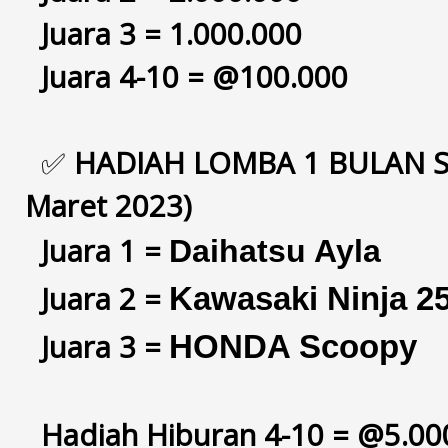
Juara 3 =
1.000.000
Juara 4-10 =
@100.000
✅
HADIAH LOMBA 1 BULAN 
Maret 2023)
Juara 1 =
Daihatsu Ayla
Juara 2 =
Kawasaki Ninja 2
Juara 3 =
HONDA Scoopy
Hadiah Hiburan 4-10 =
@5.00