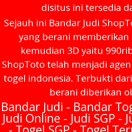
disitus ini tersedia 
Sejauh ini Bandar Judi ShopT
yang berani memberikan h
kemudian 3D yaitu 990rib
ShopToto telah menjadi agen
togel indonesia. Terbukti dar
berani diberikan o
Bandar Judi - Bandar Tog
Judi Online - Judi SGP - 
- Togel SGP - Togel Te