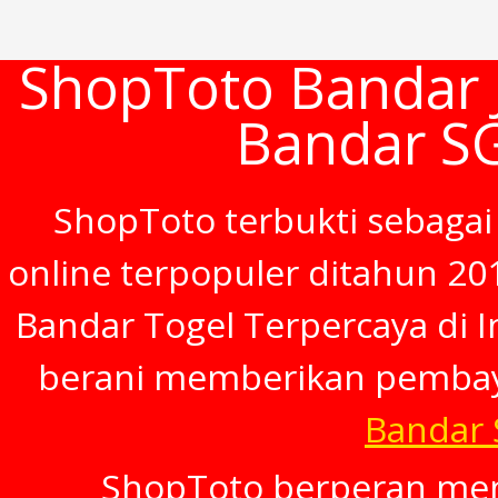
ShopToto Bandar J
Bandar S
ShopToto terbukti sebagai
online terpopuler ditahun 20
Bandar Togel Terpercaya di In
berani memberikan pembay
Bandar
ShopToto berperan menj