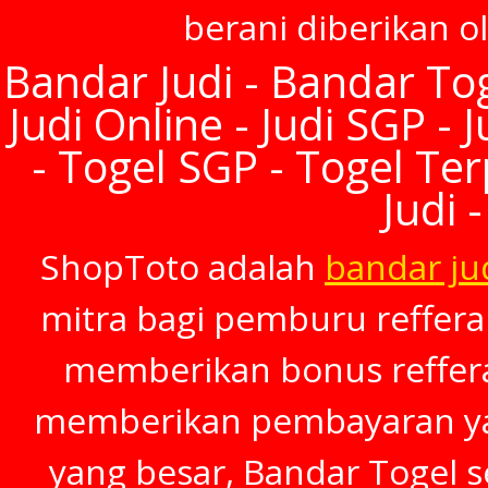
berani diberikan o
Bandar Judi - Bandar Tog
Judi Online - Judi SGP - 
- Togel SGP - Togel Te
Judi 
ShopToto adalah
bandar ju
mitra bagi pemburu refferal
memberikan bonus refferal
memberikan pembayaran yan
yang besar, Bandar Togel s