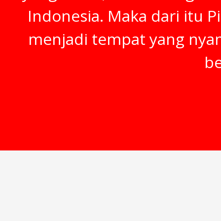
Indonesia. Maka dari itu P
menjadi tempat yang nya
be