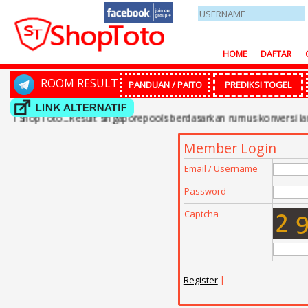
HOME
DAFTAR
ROOM RESULT
PANDUAN / PAITO
PREDIKSI TOGEL
ShopToto...Result singaporepools berdasarkan rumus konversi lama.
Member Login
Email / Username
Password
Captcha
Register
|