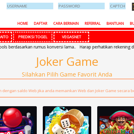
HOME
DAFTAR
CARA BERMAIN
REFERRAL
BANTUAN
BU
AITO
PREDIKSI TOGEL
VEGASNET
 berdasarkan rumus konversi lama.. Harap perhatikan rekening depo
Joker Game
Silahkan Pilih Game Favorit Anda
on dengan saldo Web jika anda memainkan Web dan Joker Game secara 