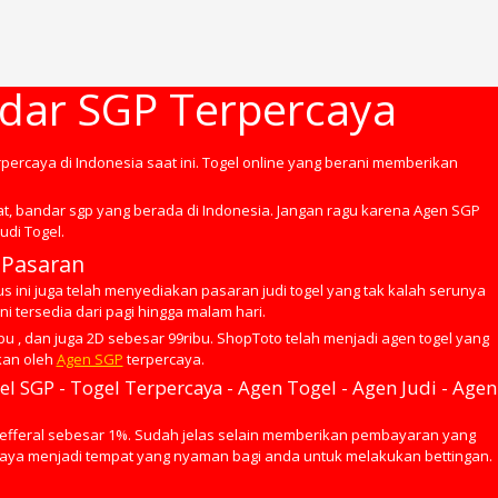
ndar SGP Terpercaya
rpercaya di Indonesia saat ini. Togel online yang berani memberikan
at, bandar sgp yang berada di Indonesia. Jangan ragu karena Agen SGP
udi Togel.
 Pasaran
s ini juga telah menyediakan pasaran judi togel yang tak kalah serunya
i tersedia dari pagi hingga malam hari.
bu , dan juga 2D sebesar 99ribu. ShopToto telah menjadi agen togel yang
ikan oleh
Agen SGP
terpercaya.
gel SGP - Togel Terpercaya - Agen Togel - Agen Judi - Agen
s refferal sebesar 1%. Sudah jelas selain memberikan pembayaran yang
aya menjadi tempat yang nyaman bagi anda untuk melakukan bettingan.