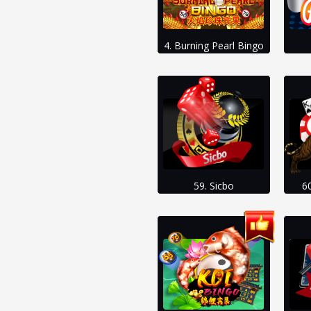
4. Burning Pearl Bingo
59. Sicbo
6