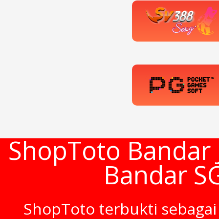
ShopToto Bandar J
Bandar S
ShopToto terbukti sebagai