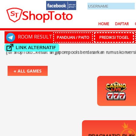
HOME
DAFTAR
ROOM RESULT
PANDUAN / PAITO
PREDIKSI TOGEL
 ShopToto...Result singaporepools berdasarkan rumus konversi lama
« ALL GAMES