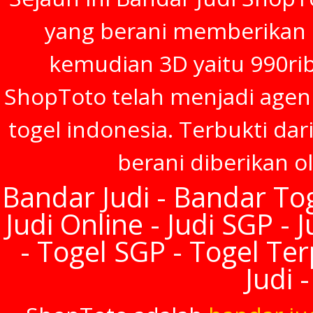
yang berani memberikan h
kemudian 3D yaitu 990rib
ShopToto telah menjadi agen
togel indonesia. Terbukti dar
berani diberikan o
Bandar Judi - Bandar Tog
Judi Online - Judi SGP - 
- Togel SGP - Togel Te
Judi 