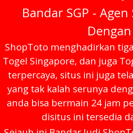
Bandar SGP - Agen 
Dengan 
ShopToto menghadirkan tiga 
Togel Singapore, dan juga To
terpercaya, situs ini juga t
yang tak kalah serunya deng
anda bisa bermain 24 jam p
disitus ini tersedia 
Sejauh ini Bandar Judi ShopT