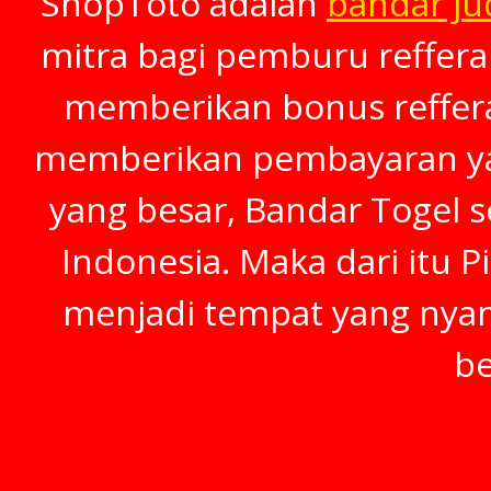
ShopToto adalah
bandar ju
mitra bagi pemburu refferal
memberikan bonus refferal
memberikan pembayaran yan
yang besar, Bandar Togel s
Indonesia. Maka dari itu P
menjadi tempat yang nya
be