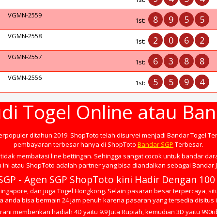
VGMN-2559
8
9
5
5
1st:
VGMN-2558
2
0
6
2
1st:
VGMN-2557
6
3
8
8
1st:
VGMN-2556
5
5
9
4
1st:
di Togel Online atau Ba
terpopuler ditahun 2019. ShopToto telah disurvei menjadi Bandar Togel Te
pembayaran terbesar hanya di ShopToto
Bandar SGP
Terbesar.
tidak membatasi line bettingan. Sehingga sangat cocok untuk bandar dar
 ini atau ShopToto adalah partner yang bisa diandalkan sebagai Bandar J
SGP - Agen SGP ShopToto kini Hadir Dengan 100
ngapore, dan juga Togel Hongkong. Selain pasaran besar terpercaya, situ
 anda bisa bermain 24 jam penuh karena pasaran yang tersedia disitus in
rani memberikan hadiah 4D yaitu 9.9 Juta Rupiah, kemudian 3D yaitu 990ri