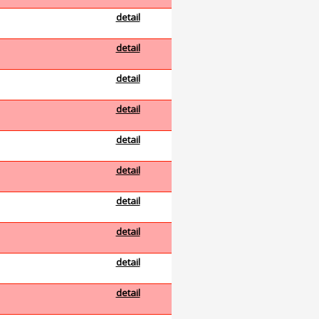
detail
detail
detail
detail
detail
detail
detail
detail
detail
detail