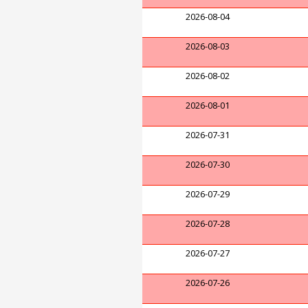
2026-08-04
2026-08-03
2026-08-02
2026-08-01
2026-07-31
2026-07-30
2026-07-29
2026-07-28
2026-07-27
2026-07-26