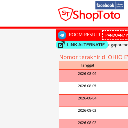
ROOM RESULT
PANDUAN / P
Selamat datang di ShopToto...Result singaporepools 
Nomor terakhir di OHIO E
Tanggal
2026-08-06
2026-08-05
2026-08-04
2026-08-03
2026-08-02