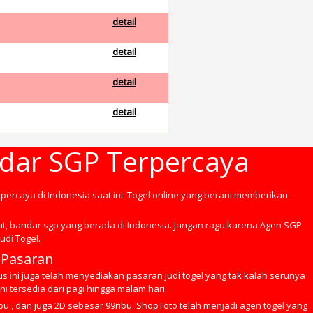
detail
detail
detail
detail
ndar SGP Terpercaya
rpercaya di Indonesia saat ini. Togel online yang berani memberikan
at, bandar sgp yang berada di Indonesia. Jangan ragu karena Agen SGP
udi Togel.
 Pasaran
s ini juga telah menyediakan pasaran judi togel yang tak kalah serunya
i tersedia dari pagi hingga malam hari.
bu , dan juga 2D sebesar 99ribu. ShopToto telah menjadi agen togel yang