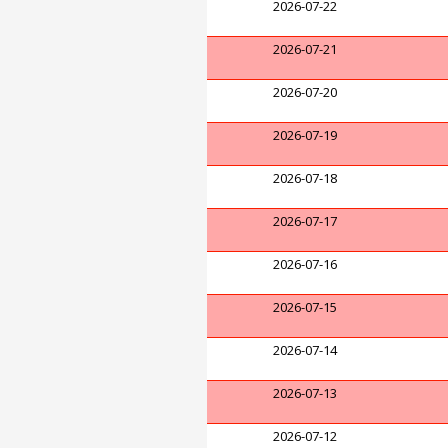
2026-07-22
2026-07-21
2026-07-20
2026-07-19
2026-07-18
2026-07-17
2026-07-16
2026-07-15
2026-07-14
2026-07-13
2026-07-12