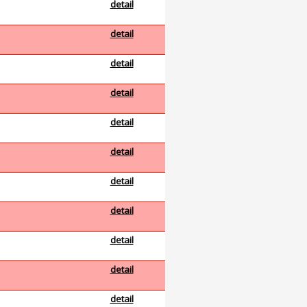
detail
detail
detail
detail
detail
detail
detail
detail
detail
detail
detail