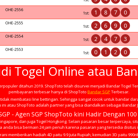
OHE-2556
1
8
7
0
1st:
OHE-2555
2
6
9
0
1st:
OHE-2554
2
4
7
3
1st:
OHE-2553
0
1
2
0
1st:
di Togel Online atau Ba
terpopuler ditahun 2019. ShopToto telah disurvei menjadi Bandar Togel Te
pembayaran terbesar hanya di ShopToto
Bandar SGP
Terbesar.
tidak membatasi line bettingan. Sehingga sangat cocok untuk bandar dar
 ini atau ShopToto adalah partner yang bisa diandalkan sebagai Bandar J
SGP - Agen SGP ShopToto kini Hadir Dengan 100
ngapore, dan juga Togel Hongkong. Selain pasaran besar terpercaya, situ
 anda bisa bermain 24 jam penuh karena pasaran yang tersedia disitus in
rani memberikan hadiah 4D yaitu 9.9 Juta Rupiah, kemudian 3D yaitu 990ri