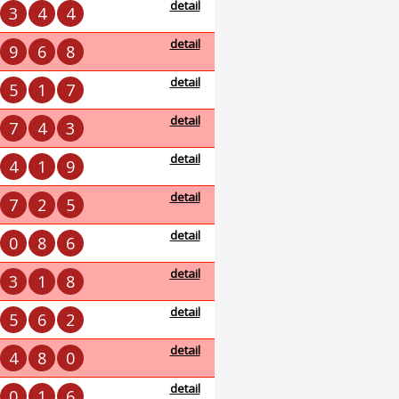
detail
3
4
4
detail
9
6
8
detail
5
1
7
detail
7
4
3
detail
4
1
9
detail
7
2
5
detail
0
8
6
detail
3
1
8
detail
5
6
2
detail
4
8
0
detail
0
1
6