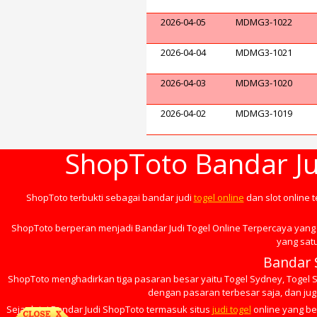
2026-04-05
MDMG3-1022
2026-04-04
MDMG3-1021
2026-04-03
MDMG3-1020
2026-04-02
MDMG3-1019
ShopToto Bandar Ju
ShopToto terbukti sebagai bandar judi
togel online
dan slot online 
ShopToto berperan menjadi Bandar Judi Togel Online Terpercaya yang 
yang satu
Bandar 
ShopToto menghadirkan tiga pasaran besar yaitu Togel Sydney, Togel Si
dengan pasaran terbesar saja, dan juga
Sejauh ini Bandar Judi ShopToto termasuk situs
judi togel
online yang be