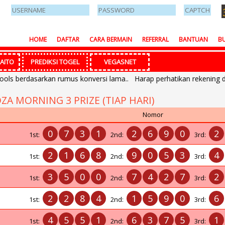
HOME
DAFTAR
CARA BERMAIN
REFERRAL
BANTUAN
BU
AITO
PREDIKSI TOGEL
VEGASNET
 berdasarkan rumus konversi lama.. Harap perhatikan rekening depo
ZA MORNING 3 PRIZE (TIAP HARI)
Nomor
0
7
3
1
2
6
9
0
2
1st:
2nd:
3rd:
2
1
6
8
9
0
5
3
4
1st:
2nd:
3rd:
3
5
0
0
7
4
2
7
2
1st:
2nd:
3rd:
2
2
8
4
1
5
9
0
6
1st:
2nd:
3rd:
4
5
5
1
6
3
7
5
1
1st:
2nd:
3rd: