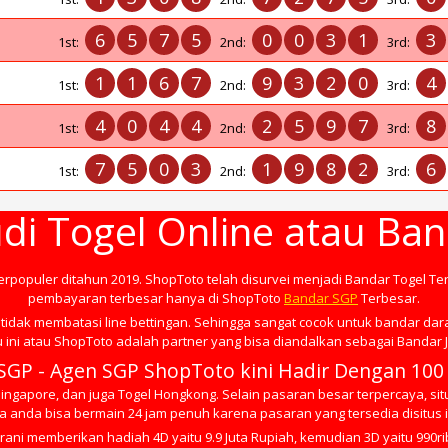
6
5
7
5
0
0
3
1
3
1st:
2nd:
3rd:
1
1
6
7
9
3
2
0
4
1st:
2nd:
3rd:
4
0
4
4
2
5
9
7
8
1st:
2nd:
3rd:
7
5
0
3
1
9
8
2
6
1st:
2nd:
3rd:
di Togel Online atau Ba
terpopuler ditahun 2019. ShopToto telah disurvei menjadi Bandar Togel Te
pembayaran terbesar hanya di ShopToto
Bandar SGP
Terbesar.
tidak membatasi line bettingan. Sehingga sangat cocok untuk bandar dar
 ini atau ShopToto adalah partner yang bisa diandalkan sebagai Bandar J
SGP - Agen SGP ShopToto kini Hadir Dengan 100
ngapore, dan juga Togel Hongkong. Selain pasaran besar terpercaya, situ
 anda bisa bermain 24 jam penuh karena pasaran yang tersedia disitus in
rani memberikan hadiah 4D yaitu 9.9 Juta Rupiah, kemudian 3D yaitu 990ri