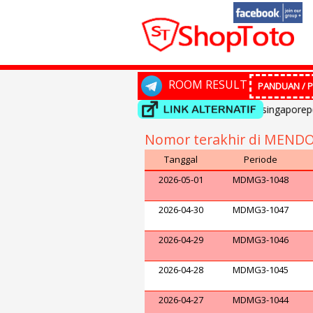
ROOM RESULT
PANDUAN / P
Selamat datang di ShopToto...Result singaporepools
Nomor terakhir di MENDO
Tanggal
Periode
2026-05-01
MDMG3-1048
2026-04-30
MDMG3-1047
2026-04-29
MDMG3-1046
2026-04-28
MDMG3-1045
2026-04-27
MDMG3-1044