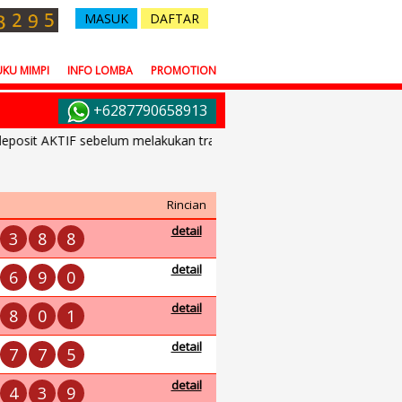
MASUK
DAFTAR
KU MIMPI
INFO LOMBA
PROMOTION
+6287790658913
sit AKTIF sebelum melakukan transfer dana.
Rincian
detail
3
8
8
detail
6
9
0
detail
8
0
1
detail
7
7
5
detail
4
3
9