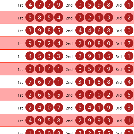
4
7
7
9
0
5
9
8
1
1st:
2nd:
3rd:
5
8
5
4
7
2
1
3
2
1st:
2nd:
3rd:
3
9
8
5
4
4
6
8
0
1st:
2nd:
3rd:
9
7
2
4
2
0
8
0
7
1st:
2nd:
3rd:
4
5
3
3
2
9
1
5
1
1st:
2nd:
3rd:
2
1
4
1
0
5
7
9
9
1st:
2nd:
3rd:
7
6
7
1
3
1
8
8
4
1st:
2nd:
3rd:
2
6
6
5
8
7
0
2
6
1st:
2nd:
3rd:
2
4
0
7
5
4
1
9
8
1st:
2nd:
3rd:
4
9
5
8
2
9
9
3
1
1st:
2nd:
3rd:
1
3
0
8
7
2
7
5
0
1st:
2nd:
3rd: