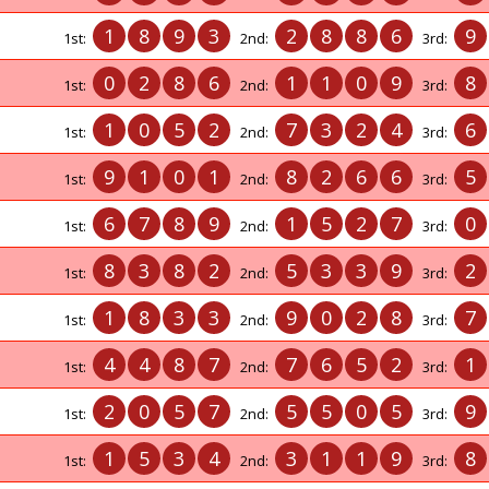
1
8
9
3
2
8
8
6
9
1st:
2nd:
3rd:
0
2
8
6
1
1
0
9
8
1st:
2nd:
3rd:
1
0
5
2
7
3
2
4
6
1st:
2nd:
3rd:
9
1
0
1
8
2
6
6
5
1st:
2nd:
3rd:
6
7
8
9
1
5
2
7
0
1st:
2nd:
3rd:
8
3
8
2
5
3
3
9
2
1st:
2nd:
3rd:
1
8
3
3
9
0
2
8
7
1st:
2nd:
3rd:
4
4
8
7
7
6
5
2
1
1st:
2nd:
3rd:
2
0
5
7
5
5
0
5
9
1st:
2nd:
3rd:
1
5
3
4
3
1
1
9
8
1st:
2nd:
3rd: