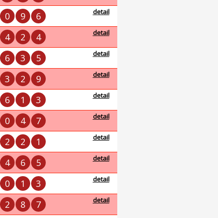
detail
0
9
6
detail
4
2
4
detail
6
3
5
detail
3
2
9
detail
6
1
3
detail
0
4
7
detail
2
2
1
detail
4
6
5
detail
0
1
3
detail
2
8
7