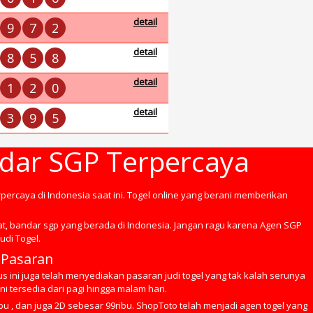
detail
9
7
2
detail
8
5
8
detail
1
2
0
detail
3
9
5
ndar SGP Terpercaya
rpercaya di Indonesia saat ini. Togel online yang berani memberikan
at, bandar sgp yang berada di Indonesia. Jangan ragu karena Agen SGP
udi Togel.
 Pasaran
s ini juga telah menyediakan pasaran judi togel yang tak kalah serunya
i tersedia dari pagi hingga malam hari.
bu , dan juga 2D sebesar 99ribu. ShopToto telah menjadi agen togel yang