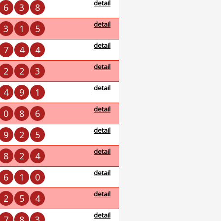
detail
6
3
8
detail
3
1
5
detail
7
4
4
detail
2
2
3
detail
4
9
1
detail
0
8
6
detail
9
2
5
detail
8
2
4
detail
6
1
0
detail
2
5
4
detail
7
8
3