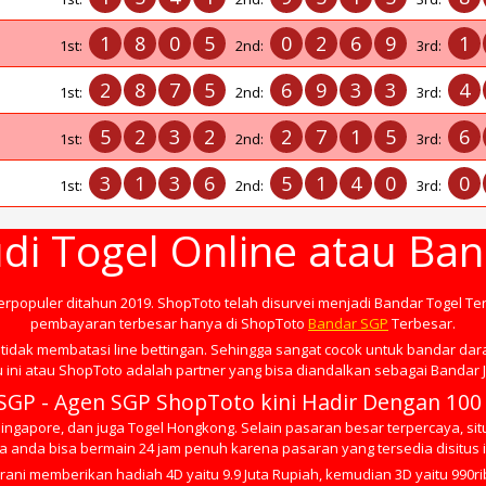
1
8
0
5
0
2
6
9
1
1st:
2nd:
3rd:
2
8
7
5
6
9
3
3
4
1st:
2nd:
3rd:
5
2
3
2
2
7
1
5
6
1st:
2nd:
3rd:
3
1
3
6
5
1
4
0
0
1st:
2nd:
3rd:
di Togel Online atau Ba
terpopuler ditahun 2019. ShopToto telah disurvei menjadi Bandar Togel Te
pembayaran terbesar hanya di ShopToto
Bandar SGP
Terbesar.
tidak membatasi line bettingan. Sehingga sangat cocok untuk bandar dar
 ini atau ShopToto adalah partner yang bisa diandalkan sebagai Bandar J
SGP - Agen SGP ShopToto kini Hadir Dengan 100
ngapore, dan juga Togel Hongkong. Selain pasaran besar terpercaya, situ
 anda bisa bermain 24 jam penuh karena pasaran yang tersedia disitus in
rani memberikan hadiah 4D yaitu 9.9 Juta Rupiah, kemudian 3D yaitu 990ri