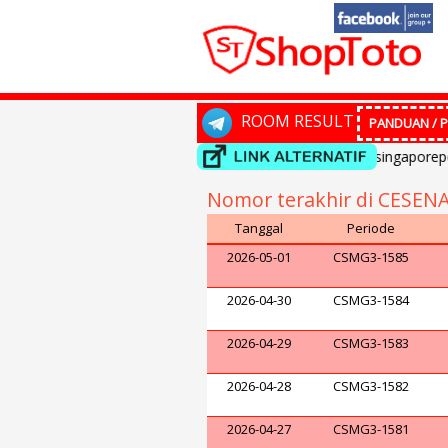
ROOM RESULT
PANDUAN / P
Selamat datang di ShopToto...Result singaporepools 
Nomor terakhir di CESEN
Tanggal
Periode
2026-05-01
CSMG3-1585
2026-04-30
CSMG3-1584
2026-04-29
CSMG3-1583
2026-04-28
CSMG3-1582
2026-04-27
CSMG3-1581