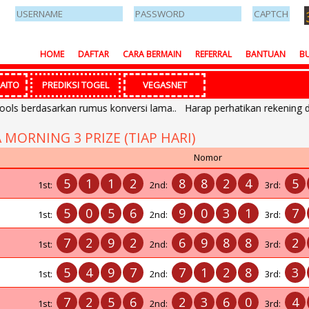
HOME
DAFTAR
CARA BERMAIN
REFERRAL
BANTUAN
BU
AITO
PREDIKSI TOGEL
VEGASNET
berdasarkan rumus konversi lama.. Harap perhatikan rekening depo
A MORNING 3 PRIZE (TIAP HARI)
Nomor
5
1
1
2
8
8
2
4
5
1st:
2nd:
3rd:
5
0
5
6
9
0
3
1
7
1st:
2nd:
3rd:
7
2
9
2
6
9
8
8
2
1st:
2nd:
3rd:
5
4
9
7
7
1
2
8
3
1st:
2nd:
3rd:
7
2
5
6
2
3
6
0
4
1st:
2nd:
3rd: