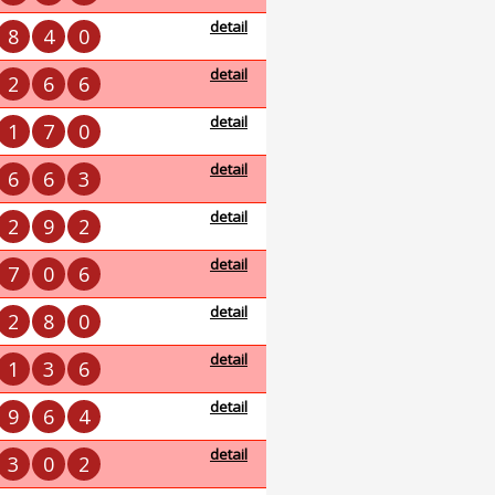
detail
8
4
0
detail
2
6
6
detail
1
7
0
detail
6
6
3
detail
2
9
2
detail
7
0
6
detail
2
8
0
detail
1
3
6
detail
9
6
4
detail
3
0
2