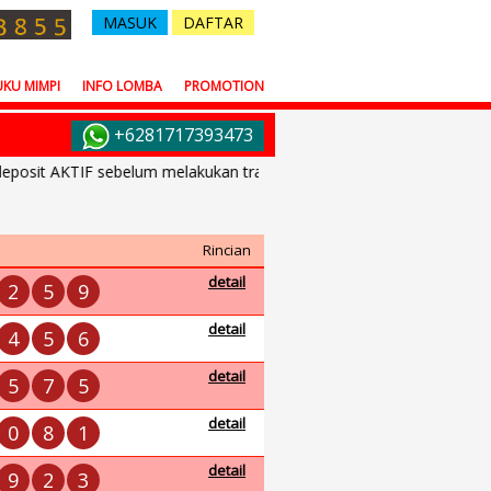
MASUK
DAFTAR
KU MIMPI
INFO LOMBA
PROMOTION
+6281717393473
sit AKTIF sebelum melakukan transfer dana.
Rincian
detail
2
5
9
detail
4
5
6
detail
5
7
5
detail
0
8
1
detail
9
2
3