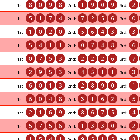
8
0
9
8
1
9
0
9
2
1st:
2nd:
3rd:
5
1
7
4
7
2
5
6
0
1st:
2nd:
3rd:
1
0
2
0
5
6
4
3
3
1st:
2nd:
3rd:
5
4
1
1
0
7
4
8
6
1st:
2nd:
3rd:
0
7
5
3
2
2
2
6
7
1st:
2nd:
3rd:
2
9
5
3
4
5
1
1
3
1st:
2nd:
3rd:
6
0
1
3
2
8
9
0
1
1st:
2nd:
3rd:
6
0
4
8
3
1
6
2
5
1st:
2nd:
3rd:
2
1
6
9
8
6
7
5
4
1st:
2nd:
3rd:
5
7
5
6
1
3
3
0
2
1st:
2nd:
3rd:
1
5
4
1
9
5
1
5
8
1st:
2nd:
3rd: