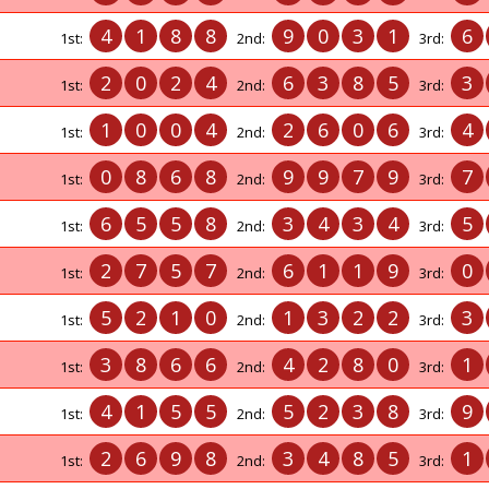
4
1
8
8
9
0
3
1
6
1st:
2nd:
3rd:
2
0
2
4
6
3
8
5
3
1st:
2nd:
3rd:
1
0
0
4
2
6
0
6
4
1st:
2nd:
3rd:
0
8
6
8
9
9
7
9
7
1st:
2nd:
3rd:
6
5
5
8
3
4
3
4
5
1st:
2nd:
3rd:
2
7
5
7
6
1
1
9
0
1st:
2nd:
3rd:
5
2
1
0
1
3
2
2
3
1st:
2nd:
3rd:
3
8
6
6
4
2
8
0
1
1st:
2nd:
3rd:
4
1
5
5
5
2
3
8
9
1st:
2nd:
3rd:
2
6
9
8
3
4
8
5
1
1st:
2nd:
3rd: