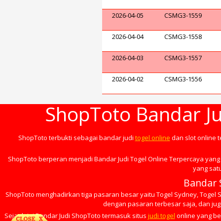
2026-04-05
CSMG3-1559
2026-04-04
CSMG3-1558
2026-04-03
CSMG3-1557
2026-04-02
CSMG3-1556
ShopToto Bandar Ju
ShopToto terbukti sebagai bandar judi
togel online
dan slot online 
ShopToto berperan menjadi Bandar Judi Togel Online Terpercaya yang 
yang satu
Bandar 
ShopToto menghadirkan tiga pasaran besar yaitu Togel Sydney, Togel Si
dengan pasaran terbesar saja, dan juga
Sejauh ini Bandar Judi ShopToto termasuk situs
judi togel
online yang be