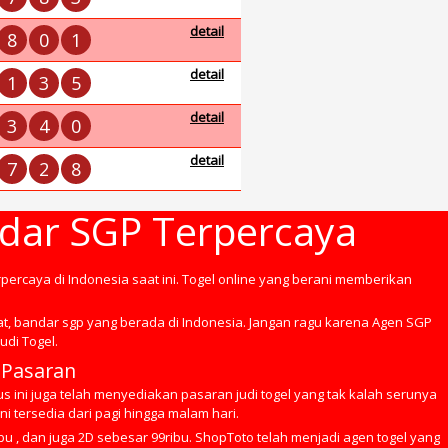
detail
8
0
1
detail
1
3
5
detail
3
4
0
detail
7
2
8
ndar SGP Terpercaya
rpercaya di Indonesia saat ini. Togel online yang berani memberikan
at, bandar sgp yang berada di Indonesia. Jangan ragu karena Agen SGP
udi Togel.
 Pasaran
s ini juga telah menyediakan pasaran judi togel yang tak kalah serunya
i tersedia dari pagi hingga malam hari.
bu , dan juga 2D sebesar 99ribu. ShopToto telah menjadi agen togel yang