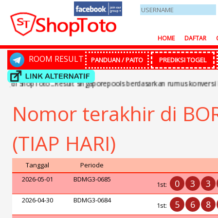
HOME
DAFTAR
ROOM RESULT
PANDUAN / PAITO
PREDIKSI TOGEL
ShopToto...Result singaporepools berdasarkan rumus konversi lama.
Nomor terakhir di B
(TIAP HARI)
Tanggal
Periode
2026-05-01
BDMG3-0685
0
3
3
1st:
2026-04-30
BDMG3-0684
5
6
8
1st: