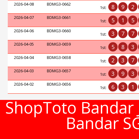
2026-04-08
BDMG3-0662
8
9
2
1st:
2026-04-07
BDMG3-0661
5
1
5
1st:
2026-04-06
BDMG3-0660
3
7
7
1st:
2026-04-05
BDMG3-0659
5
8
3
1st:
2026-04-04
BDMG3-0658
2
3
7
1st:
2026-04-03
BDMG3-0657
3
9
3
1st:
2026-04-02
BDMG3-0656
6
3
1
1st:
ShopToto Bandar J
Bandar S