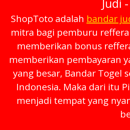
Judi 
ShopToto adalah
bandar ju
mitra bagi pemburu refferal
memberikan bonus refferal
memberikan pembayaran yan
yang besar, Bandar Togel s
Indonesia. Maka dari itu P
menjadi tempat yang nya
be