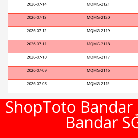
2026-07-14
MQMG-2121
2026-07-13
MQMG-2120
2026-07-12
MQMG-2119
2026-07-11
MQMG-2118
2026-07-10
MQMG-2117
2026-07-09
MQMG-2116
2026-07-08
MQMG-2115
ShopToto Bandar J
Bandar S