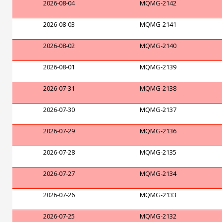
2026-08-04
MQMG-2142
2026-08-03
MQMG-2141
2026-08-02
MQMG-2140
2026-08-01
MQMG-2139
2026-07-31
MQMG-2138
2026-07-30
MQMG-2137
2026-07-29
MQMG-2136
2026-07-28
MQMG-2135
2026-07-27
MQMG-2134
2026-07-26
MQMG-2133
2026-07-25
MQMG-2132