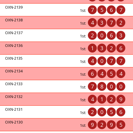
OXN-2139
7
5
6
7
1st:
OXN-2138
4
3
7
2
1st:
OXN-2137
2
0
6
3
1st:
OXN-2136
1
3
2
6
1st:
OXN-2135
4
0
7
7
1st:
OXN-2134
6
4
5
4
1st:
OXN-2133
7
8
0
0
1st:
OXN-2132
4
1
2
9
1st:
OXN-2131
2
0
5
6
1st:
OXN-2130
9
2
9
5
1st: