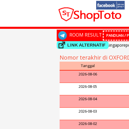
ROOM RESULT
PANDUAN / P
Selamat datang di ShopToto...Result singaporepools 
Nomor terakhir di OXFOR
Tanggal
2026-08-06
2026-08-05
2026-08-04
2026-08-03
2026-08-02