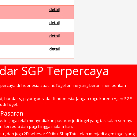
detail
detail
detail
detail
ndar SGP Terpercaya
rpercaya di Indonesia saat ini. Togel online yang berani memberikan
at, bandar sgp yang berada di Indonesia. Jangan ragu karena Agen SGP
udi Togel.
 Pasaran
s ini juga telah menyediakan pasaran judi togel yang tak kalah serunya
i tersedia dari pagi hingga malam hari.
bu , dan juga 2D sebesar 99ribu. ShopToto telah menjadi agen togel yang