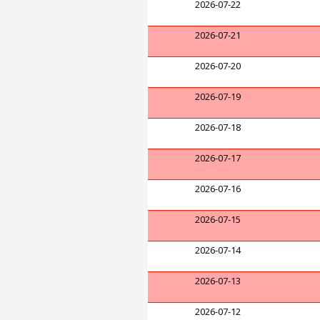
2026-07-22
2026-07-21
2026-07-20
2026-07-19
2026-07-18
2026-07-17
2026-07-16
2026-07-15
2026-07-14
2026-07-13
2026-07-12