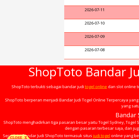
2026-07-11
2026-07-10
2026-07-09
2026-07-08
ShopToto Bandar Ju
ShopToto terbukti sebagai bandar judi
togel online
dan slot online 
ShopToto berperan menjadi Bandar Judi Togel Online Terpercaya yang 
yang satu
Bandar 
ShopToto menghadirkan tiga pasaran besar yaitu Togel Sydney, Togel Si
dengan pasaran terbesar saja, dan juga
Sejauh ini Bandar Judi ShopToto termasuk situs
judi togel
online yang be