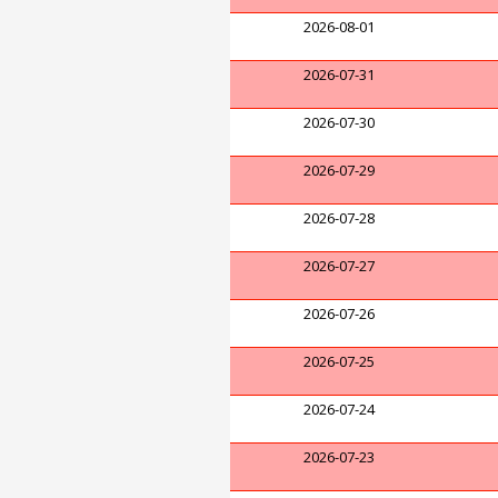
2026-08-01
2026-07-31
2026-07-30
2026-07-29
2026-07-28
2026-07-27
2026-07-26
2026-07-25
2026-07-24
2026-07-23