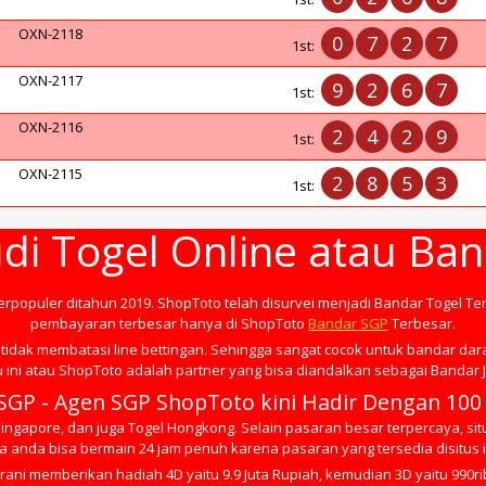
OXN-2118
0
7
2
7
1st:
OXN-2117
9
2
6
7
1st:
OXN-2116
2
4
2
9
1st:
OXN-2115
2
8
5
3
1st:
di Togel Online atau Ba
terpopuler ditahun 2019. ShopToto telah disurvei menjadi Bandar Togel Te
pembayaran terbesar hanya di ShopToto
Bandar SGP
Terbesar.
tidak membatasi line bettingan. Sehingga sangat cocok untuk bandar dar
 ini atau ShopToto adalah partner yang bisa diandalkan sebagai Bandar J
SGP - Agen SGP ShopToto kini Hadir Dengan 100
ngapore, dan juga Togel Hongkong. Selain pasaran besar terpercaya, situ
 anda bisa bermain 24 jam penuh karena pasaran yang tersedia disitus in
rani memberikan hadiah 4D yaitu 9.9 Juta Rupiah, kemudian 3D yaitu 990ri