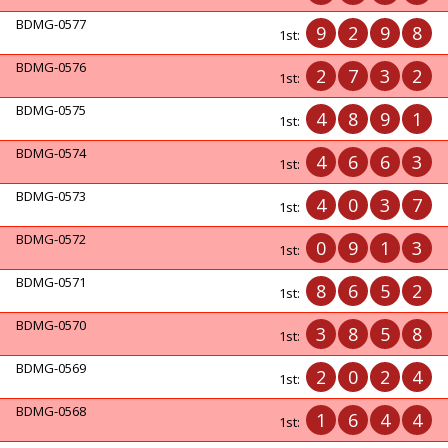
BDMG-0577
9
2
9
8
1st:
BDMG-0576
2
7
3
2
1st:
BDMG-0575
4
8
9
1
1st:
BDMG-0574
4
6
6
3
1st:
BDMG-0573
4
0
3
7
1st:
BDMG-0572
0
9
1
3
1st:
BDMG-0571
8
6
5
2
1st:
BDMG-0570
3
8
5
8
1st:
BDMG-0569
2
0
2
4
1st:
BDMG-0568
1
6
4
4
1st: