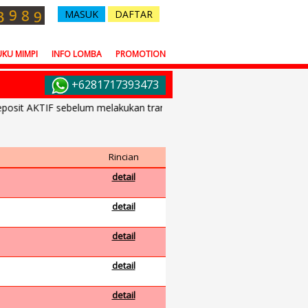
MASUK
DAFTAR
KU MIMPI
INFO LOMBA
PROMOTION
+6281717393473
sit AKTIF sebelum melakukan transfer dana.
Rincian
detail
detail
detail
detail
detail