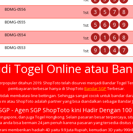
BDMG-0556
3
5
7
8
1st:
BDMG-0555
5
6
9
9
1st:
BDMG-0554
0
1
6
8
1st:
BDMG-0553
9
1
4
7
1st:
di Togel Online atau Ba
terpopuler ditahun 2019. ShopToto telah disurvei menjadi Bandar Togel Te
pembayaran terbesar hanya di ShopToto
Bandar SGP
Terbesar.
tidak membatasi line bettingan. Sehingga sangat cocok untuk bandar dar
 ini atau ShopToto adalah partner yang bisa diandalkan sebagai Bandar J
SGP - Agen SGP ShopToto kini Hadir Dengan 100
ngapore, dan juga Togel Hongkong. Selain pasaran besar terpercaya, situ
 anda bisa bermain 24 jam penuh karena pasaran yang tersedia disitus in
rani memberikan hadiah 4D yaitu 9.9 Juta Rupiah, kemudian 3D yaitu 990ri