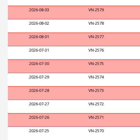
2026-08-03
VN-2579
2026-08-02
VN-2578
2026-08-01
VN-2577
2026-07-31
VN-2576
2026-07-30
VN-2575
2026-07-29
VN-2574
2026-07-28
VN-2573
2026-07-27
VN-2572
2026-07-26
VN-2571
2026-07-25
VN-2570