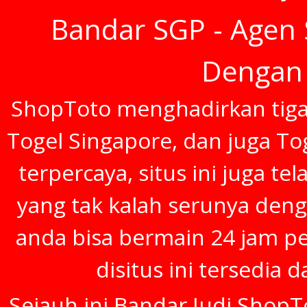
Bandar SGP - Agen 
Dengan 
ShopToto menghadirkan tiga 
Togel Singapore, dan juga To
terpercaya, situs ini juga t
yang tak kalah serunya deng
anda bisa bermain 24 jam p
disitus ini tersedia 
Sejauh ini Bandar Judi ShopT