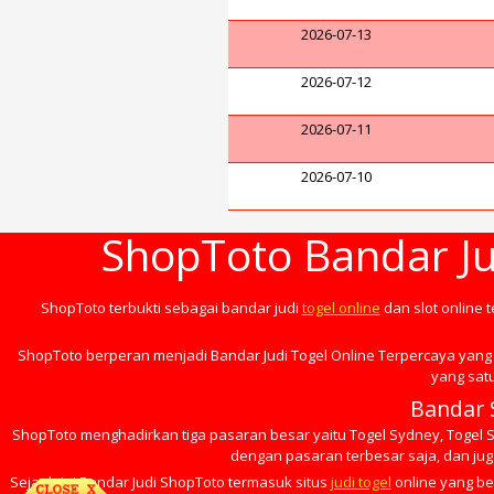
2026-07-13
2026-07-12
2026-07-11
2026-07-10
ShopToto Bandar Ju
ShopToto terbukti sebagai bandar judi
togel online
dan slot online 
ShopToto berperan menjadi Bandar Judi Togel Online Terpercaya yang 
yang satu
Bandar 
ShopToto menghadirkan tiga pasaran besar yaitu Togel Sydney, Togel Si
dengan pasaran terbesar saja, dan juga
Sejauh ini Bandar Judi ShopToto termasuk situs
judi togel
online yang be