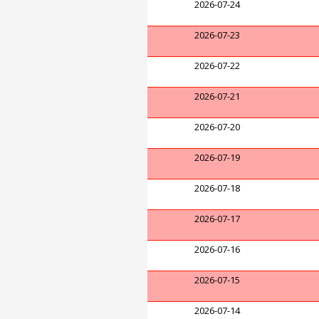
2026-07-24
2026-07-23
2026-07-22
2026-07-21
2026-07-20
2026-07-19
2026-07-18
2026-07-17
2026-07-16
2026-07-15
2026-07-14