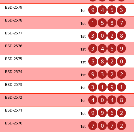
BSD-2579
9
4
5
3
1st:
BSD-2578
1
5
8
7
1st:
BSD-2577
3
0
2
8
1st:
BSD-2576
3
4
6
9
1st:
BSD-2575
5
8
2
0
1st:
BSD-2574
9
3
2
2
1st:
BSD-2573
3
1
9
1
1st:
BSD-2572
4
0
4
8
1st:
BSD-2571
9
9
6
2
1st:
BSD-2570
7
0
7
2
1st: