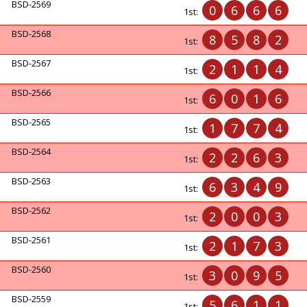
BSD-2569
0
6
6
6
1st:
BSD-2568
8
5
8
2
1st:
BSD-2567
2
1
1
4
1st:
BSD-2566
6
0
1
6
1st:
BSD-2565
1
7
7
4
1st:
BSD-2564
2
2
6
3
1st:
BSD-2563
6
3
4
9
1st:
BSD-2562
2
0
0
3
1st:
BSD-2561
2
1
7
3
1st:
BSD-2560
3
0
9
5
1st:
BSD-2559
5
6
1
1
1st: