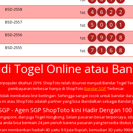
BSD-2558
4
6
2
2
1st:
BSD-2557
5
0
0
1
1st:
BSD-2556
7
9
7
8
1st:
BSD-2555
7
1
6
8
1st:
di Togel Online atau Ba
terpopuler ditahun 2019. ShopToto telah disurvei menjadi Bandar Togel Te
pembayaran terbesar hanya di ShopToto
Bandar SGP
Terbesar.
tidak membatasi line bettingan. Sehingga sangat cocok untuk bandar dar
 ini atau ShopToto adalah partner yang bisa diandalkan sebagai Bandar J
SGP - Agen SGP ShopToto kini Hadir Dengan 100
ngapore, dan juga Togel Hongkong. Selain pasaran besar terpercaya, situ
 anda bisa bermain 24 jam penuh karena pasaran yang tersedia disitus in
rani memberikan hadiah 4D yaitu 9.9 Juta Rupiah, kemudian 3D yaitu 990ri