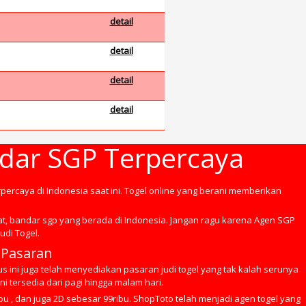
detail
detail
detail
detail
ndar SGP Terpercaya
rpercaya di Indonesia saat ini. Togel online yang berani memberikan
at, bandar sgp yang berada di Indonesia. Jangan ragu karena Agen SGP
udi Togel.
 Pasaran
s ini juga telah menyediakan pasaran judi togel yang tak kalah serunya
i tersedia dari pagi hingga malam hari.
bu , dan juga 2D sebesar 99ribu. ShopToto telah menjadi agen togel yang