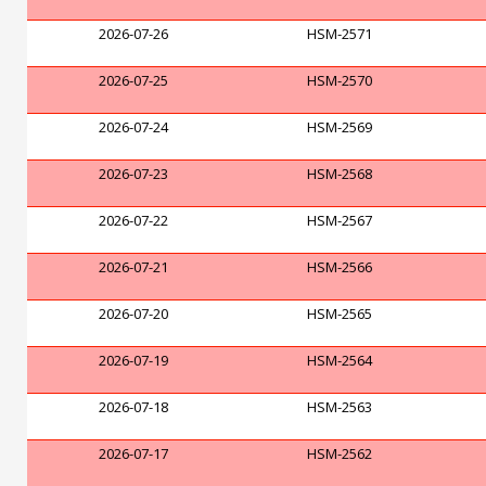
2026-07-26
HSM-2571
2026-07-25
HSM-2570
2026-07-24
HSM-2569
2026-07-23
HSM-2568
2026-07-22
HSM-2567
2026-07-21
HSM-2566
2026-07-20
HSM-2565
2026-07-19
HSM-2564
2026-07-18
HSM-2563
2026-07-17
HSM-2562