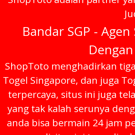
Ju
Bandar SGP - Agen 
Dengan 
ShopToto menghadirkan tiga 
Togel Singapore, dan juga To
terpercaya, situs ini juga t
yang tak kalah serunya deng
anda bisa bermain 24 jam p