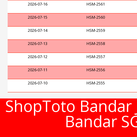
2026-07-16
HSM-2561
2026-07-15
HSM-2560
2026-07-14
HSM-2559
2026-07-13
HSM-2558
2026-07-12
HSM-2557
2026-07-11
HSM-2556
2026-07-10
HSM-2555
ShopToto Bandar J
Bandar S