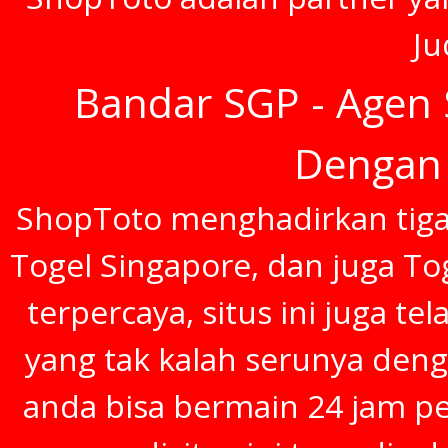
Ju
Bandar SGP - Agen 
Dengan 
ShopToto menghadirkan tiga 
Togel Singapore, dan juga To
terpercaya, situs ini juga t
yang tak kalah serunya deng
anda bisa bermain 24 jam p