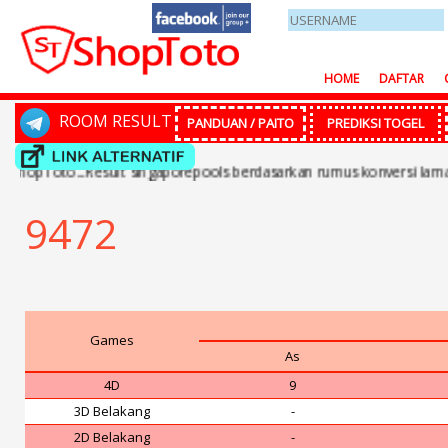
HOME
DAFTAR
ROOM RESULT
PANDUAN / PAITO
PREDIKSI TOGEL
pToto...Result singaporepools berdasarkan rumus konversi lama.. H
9472
Games
As
4D
9
3D Belakang
-
2D Belakang
-