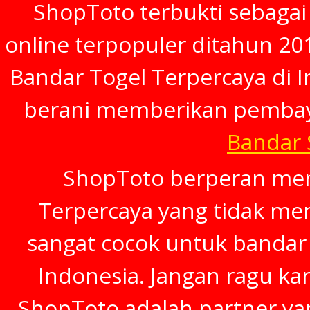
ShopToto terbukti sebagai
online terpopuler ditahun 20
Bandar Togel Terpercaya di In
berani memberikan pembay
Bandar
ShopToto berperan menj
Terpercaya yang tidak mem
sangat cocok untuk bandar 
Indonesia. Jangan ragu ka
ShopToto adalah partner ya