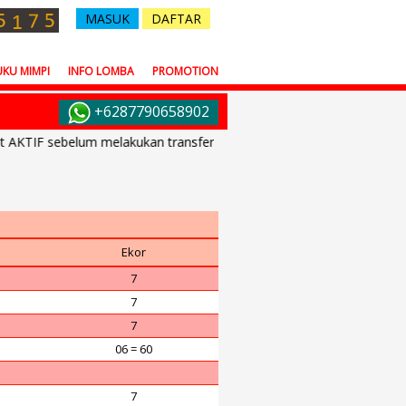
MASUK
DAFTAR
KU MIMPI
INFO LOMBA
PROMOTION
+6287790658902
AKTIF sebelum melakukan transfer dana.
Ekor
7
7
7
06 = 60
7