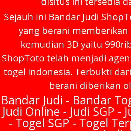
disitus ini tersedia 
Sejauh ini Bandar Judi ShopT
yang berani memberikan h
kemudian 3D yaitu 990rib
ShopToto telah menjadi agen
togel indonesia. Terbukti dar
berani diberikan o
Bandar Judi - Bandar Tog
Judi Online - Judi SGP - 
- Togel SGP - Togel Te