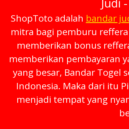
Judi 
ShopToto adalah
bandar ju
mitra bagi pemburu refferal
memberikan bonus refferal
memberikan pembayaran yan
yang besar, Bandar Togel s
Indonesia. Maka dari itu P
menjadi tempat yang nya
be