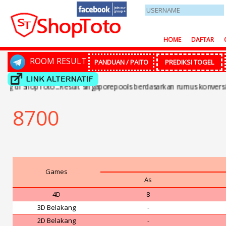
HOME
DAFTAR
ROOM RESULT
PANDUAN / PAITO
PREDIKSI TOGEL
di ShopToto...Result singaporepools berdasarkan rumus konversi la
8700
Games
As
4D
8
3D Belakang
-
2D Belakang
-