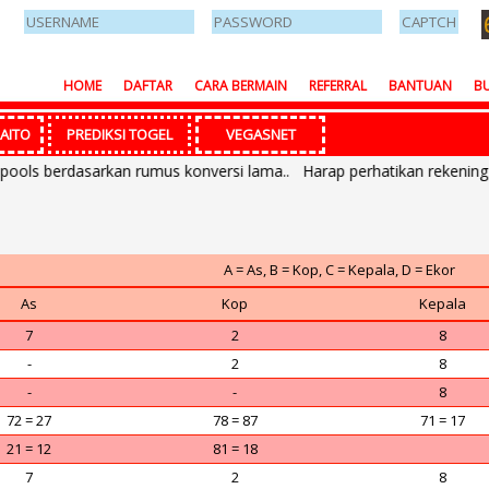
HOME
DAFTAR
CARA BERMAIN
REFERRAL
BANTUAN
BU
AITO
PREDIKSI TOGEL
VEGASNET
ols berdasarkan rumus konversi lama.. Harap perhatikan rekening d
A = As, B = Kop, C = Kepala, D = Ekor
As
Kop
Kepala
7
2
8
-
2
8
-
-
8
72 = 27
78 = 87
71 = 17
21 = 12
81 = 18
7
2
8