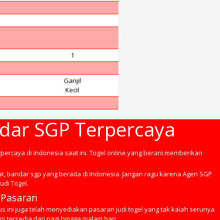
1
Ganjil
Kecil
ndar SGP Terpercaya
rpercaya di Indonesia saat ini. Togel online yang berani memberikan
at, bandar sgp yang berada di Indonesia. Jangan ragu karena Agen SGP
udi Togel.
 Pasaran
s ini juga telah menyediakan pasaran judi togel yang tak kalah serunya
i tersedia dari pagi hingga malam hari.