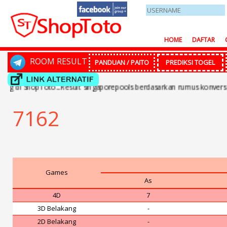
HOME
DAFTAR
ROOM RESULT
PANDUAN / PAITO
PREDIKSI TOGEL
i ShopToto...Result singaporepools berdasarkan rumus konversi lam
7162
Games
As
4D
7
3D Belakang
-
2D Belakang
-