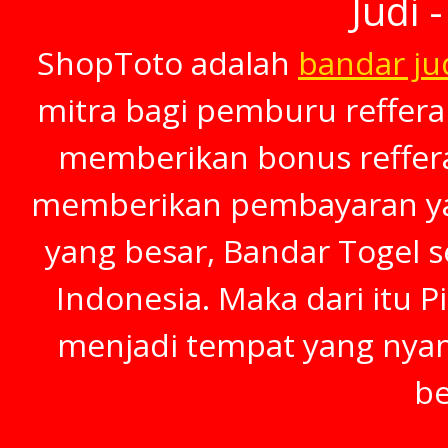
Judi 
ShopToto adalah
bandar ju
mitra bagi pemburu refferal
memberikan bonus refferal
memberikan pembayaran yan
yang besar, Bandar Togel s
Indonesia. Maka dari itu P
menjadi tempat yang nya
be