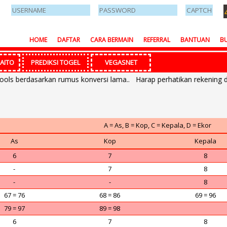
HOME
DAFTAR
CARA BERMAIN
REFERRAL
BANTUAN
BU
AITO
PREDIKSI TOGEL
VEGASNET
s berdasarkan rumus konversi lama.. Harap perhatikan rekening dep
A = As, B = Kop, C = Kepala, D = Ekor
As
Kop
Kepala
6
7
8
-
7
8
-
-
8
67 = 76
68 = 86
69 = 96
79 = 97
89 = 98
6
7
8