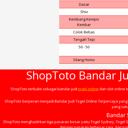
Dasar
Shio
Kembang Kempis
Kembar
Colok Bebas
Tengah Tepi
50 - 50
Silang Homo
ShopToto Bandar Ju
ShopToto terbukti sebagai bandar judi
togel online
dan slot online 
ShopToto berperan menjadi Bandar Judi Togel Online Terpercaya yang 
yang satu
Bandar 
ShopToto menghadirkan tiga pasaran besar yaitu Togel Sydney, Togel Si
dengan pasaran terbesar saja, dan juga