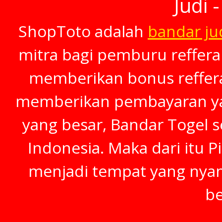
Judi 
ShopToto adalah
bandar ju
mitra bagi pemburu refferal
memberikan bonus refferal
memberikan pembayaran yan
yang besar, Bandar Togel s
Indonesia. Maka dari itu P
menjadi tempat yang nya
be