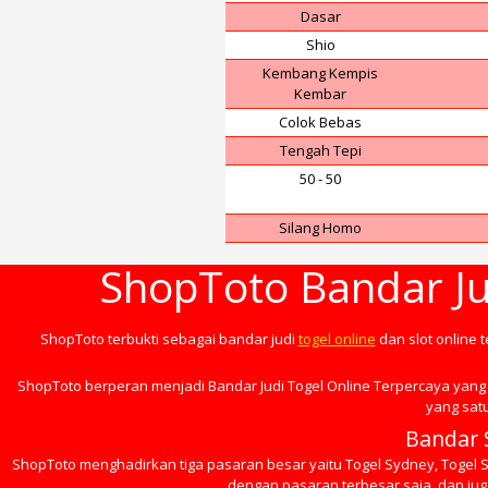
Dasar
Shio
Kembang Kempis
Kembar
Colok Bebas
Tengah Tepi
50 - 50
Silang Homo
ShopToto Bandar Ju
ShopToto terbukti sebagai bandar judi
togel online
dan slot online 
ShopToto berperan menjadi Bandar Judi Togel Online Terpercaya yang 
yang satu
Bandar 
ShopToto menghadirkan tiga pasaran besar yaitu Togel Sydney, Togel Si
dengan pasaran terbesar saja, dan juga