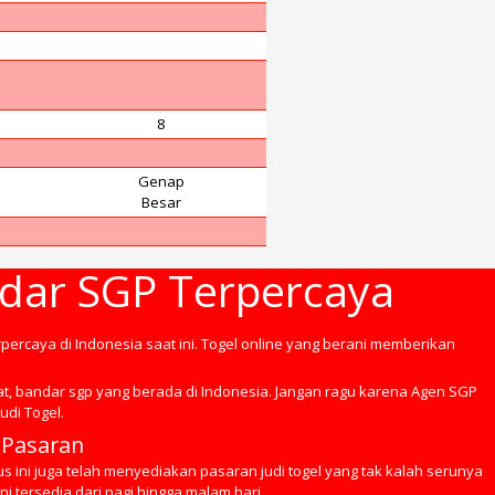
8
Genap
Besar
ndar SGP Terpercaya
rpercaya di Indonesia saat ini. Togel online yang berani memberikan
at, bandar sgp yang berada di Indonesia. Jangan ragu karena Agen SGP
udi Togel.
 Pasaran
s ini juga telah menyediakan pasaran judi togel yang tak kalah serunya
i tersedia dari pagi hingga malam hari.