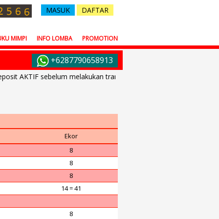
MASUK
DAFTAR
KU MIMPI
INFO LOMBA
PROMOTION
+6287790658913
osit AKTIF sebelum melakukan transfer dana.
Ekor
8
8
8
14 = 41
8