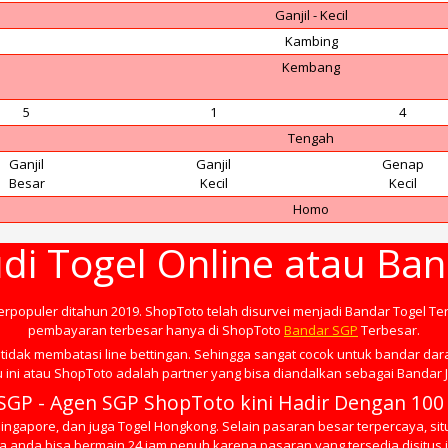
Ganjil - Kecil
Kambing
Kembang
5
1
4
Tengah
Ganjil
Ganjil
Genap
Besar
Kecil
Kecil
Homo
di Togel Online atau Ba
terpopuler ditahun 2019. ShopToto telah disurvei menjadi Bandar Togel Te
pembayaran terbesar hanya di ShopToto
Bandar SGP
Terbesar.
tidak membatasi line bettingan. Sehingga sangat cocok untuk bandar dar
 ini atau ShopToto adalah partner yang bisa diandalkan sebagai Bandar J
SGP - Agen SGP ShopToto kini Hadir Dengan 100
ngapore, dan juga Togel Hongkong. Selain pasaran besar terpercaya, situ
 anda bisa bermain 24 jam penuh karena pasaran yang tersedia disitus in