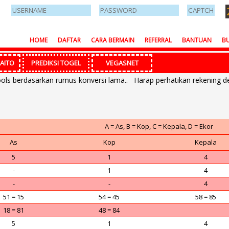
HOME
DAFTAR
CARA BERMAIN
REFERRAL
BANTUAN
BU
AITO
PREDIKSI TOGEL
VEGASNET
 berdasarkan rumus konversi lama.. Harap perhatikan rekening dep
A = As, B = Kop, C = Kepala, D = Ekor
As
Kop
Kepala
5
1
4
-
1
4
-
-
4
51 = 15
54 = 45
58 = 85
18 = 81
48 = 84
5
1
4