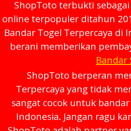
ShopToto terbukti sebagai
online terpopuler ditahun 20
Bandar Togel Terpercaya di In
berani memberikan pembay
Bandar
ShopToto berperan menj
Terpercaya yang tidak mem
sangat cocok untuk bandar 
Indonesia. Jangan ragu ka
ShopToto adalah partner ya