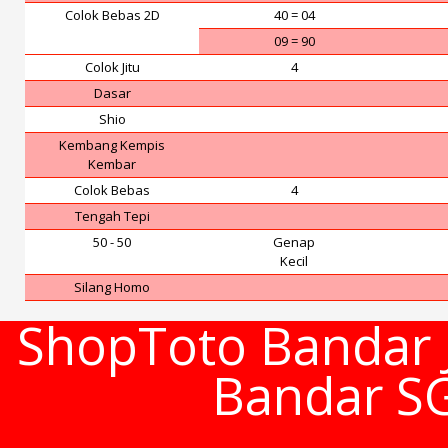
Colok Bebas 2D
40 = 04
09 = 90
Colok Jitu
4
Dasar
Shio
Kembang Kempis
Kembar
Colok Bebas
4
Tengah Tepi
50 - 50
Genap
Kecil
Silang Homo
ShopToto Bandar J
Bandar S