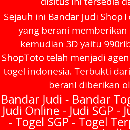
disitus ini tersedia 
Sejauh ini Bandar Judi ShopT
yang berani memberikan h
kemudian 3D yaitu 990rib
ShopToto telah menjadi agen
togel indonesia. Terbukti dar
berani diberikan o
Bandar Judi - Bandar Tog
Judi Online - Judi SGP - 
- Togel SGP - Togel Te