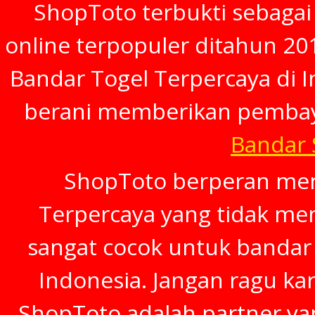
ShopToto terbukti sebagai
online terpopuler ditahun 20
Bandar Togel Terpercaya di In
berani memberikan pembay
Bandar
ShopToto berperan menj
Terpercaya yang tidak mem
sangat cocok untuk bandar 
Indonesia. Jangan ragu ka
ShopToto adalah partner ya