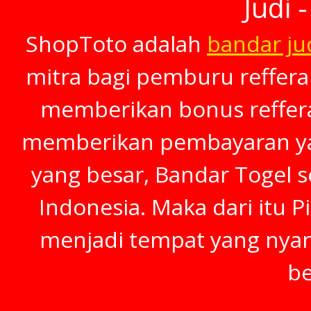
Judi 
ShopToto adalah
bandar ju
mitra bagi pemburu refferal
memberikan bonus refferal
memberikan pembayaran yan
yang besar, Bandar Togel s
Indonesia. Maka dari itu P
menjadi tempat yang nya
be