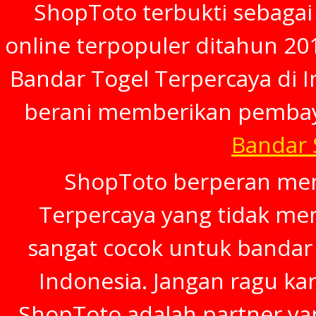
ShopToto terbukti sebagai
online terpopuler ditahun 20
Bandar Togel Terpercaya di In
berani memberikan pembay
Bandar
ShopToto berperan menj
Terpercaya yang tidak mem
sangat cocok untuk bandar 
Indonesia. Jangan ragu ka
ShopToto adalah partner ya