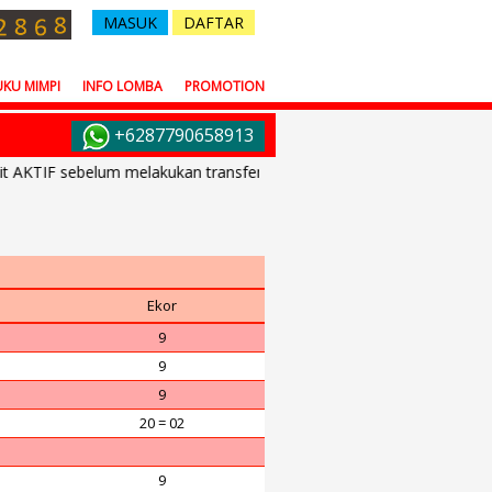
MASUK
DAFTAR
KU MIMPI
INFO LOMBA
PROMOTION
+6287790658913
 AKTIF sebelum melakukan transfer dana.
Ekor
9
9
9
20 = 02
9