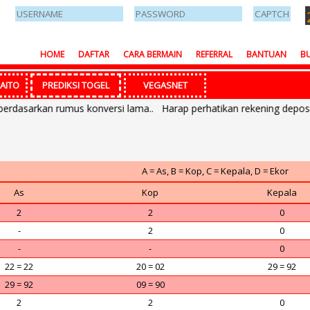
HOME
DAFTAR
CARA BERMAIN
REFERRAL
BANTUAN
BU
AITO
PREDIKSI TOGEL
VEGASNET
dasarkan rumus konversi lama.. Harap perhatikan rekening deposit
A = As, B = Kop, C = Kepala, D = Ekor
As
Kop
Kepala
2
2
0
-
2
0
-
-
0
22 = 22
20 = 02
29 = 92
29 = 92
09 = 90
2
2
0