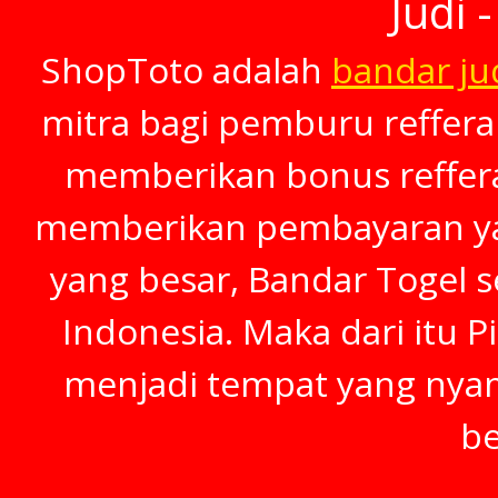
Judi 
ShopToto adalah
bandar ju
mitra bagi pemburu refferal
memberikan bonus refferal
memberikan pembayaran yan
yang besar, Bandar Togel s
Indonesia. Maka dari itu P
menjadi tempat yang nya
be