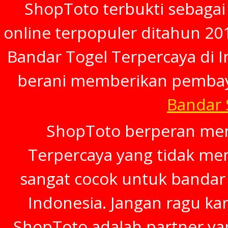
ShopToto terbukti sebagai
online terpopuler ditahun 20
Bandar Togel Terpercaya di In
berani memberikan pembay
Bandar
ShopToto berperan menj
Terpercaya yang tidak mem
sangat cocok untuk bandar 
Indonesia. Jangan ragu ka
ShopToto adalah partner ya