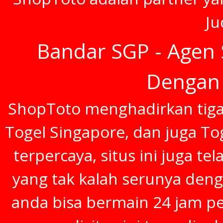
Ju
Bandar SGP - Agen 
Dengan 
ShopToto menghadirkan tiga 
Togel Singapore, dan juga To
terpercaya, situs ini juga t
yang tak kalah serunya deng
anda bisa bermain 24 jam p