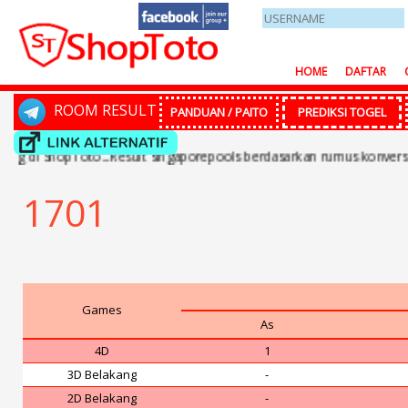
HOME
DAFTAR
ROOM RESULT
PANDUAN / PAITO
PREDIKSI TOGEL
i ShopToto...Result singaporepools berdasarkan rumus konversi lam
1701
Games
As
4D
1
3D Belakang
-
2D Belakang
-