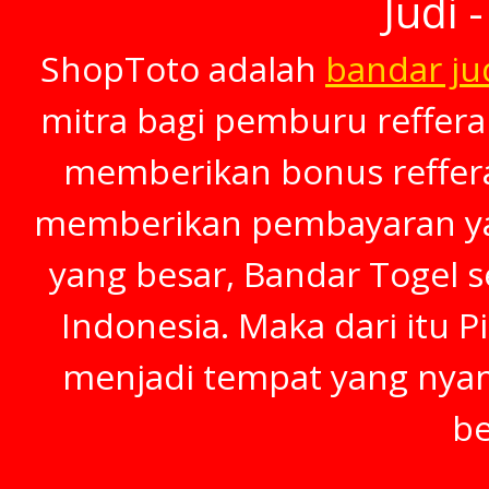
Judi 
ShopToto adalah
bandar ju
mitra bagi pemburu refferal
memberikan bonus refferal
memberikan pembayaran yan
yang besar, Bandar Togel s
Indonesia. Maka dari itu P
menjadi tempat yang nya
be